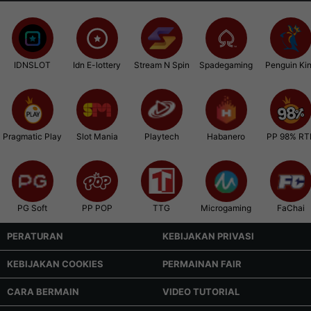
IDNSLOT
Idn E-lottery
Stream N Spin
Spadegaming
Penguin Ki
Pragmatic Play
Slot Mania
Playtech
Habanero
PP 98% RT
PG Soft
PP POP
TTG
Microgaming
FaChai
PERATURAN
KEBIJAKAN PRIVASI
KEBIJAKAN COOKIES
PERMAINAN FAIR
CARA BERMAIN
VIDEO TUTORIAL