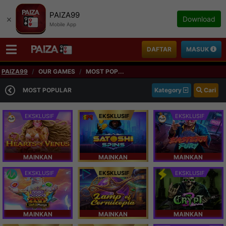
PAIZA99
×
Download
Mobile App
DAFTAR
MASUK
PAIZA99
OUR GAMES
MOST POP...
MOST POPULAR
Kategory
Cari
EKSKLUSIF
EKSKLUSIF
EKSKLUSIF
MAINKAN
MAINKAN
MAINKAN
EKSKLUSIF
EKSKLUSIF
EKSKLUSIF
MAINKAN
MAINKAN
MAINKAN