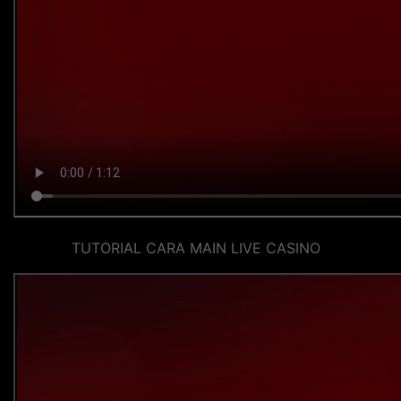
TUTORIAL CARA MAIN LIVE CASINO