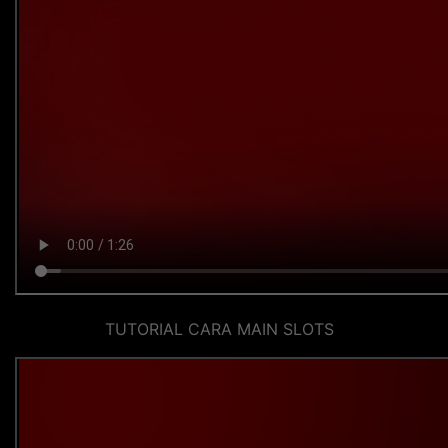
TUTORIAL CARA MAIN SLOTS