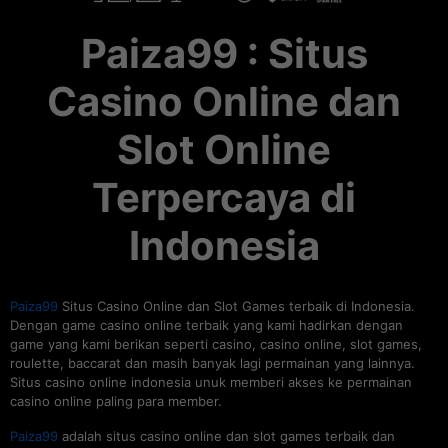
Paiza99 : Situs
Casino Online dan
Slot Online
Terpercaya di
Indonesia
Paiza99
Situs Casino Online dan Slot Games terbaik di Indonesia.
Dengan game casino online terbaik yang kami hadirkan dengan
game yang kami berikan seperti casino, casino online, slot games,
roulette, baccarat dan masih banyak lagi permainan yang lainnya.
Situs casino online indonesia unuk memberi akses ke permainan
casino online paling para member.
Paiza99
adalah situs casino online dan slot games terbaik dan