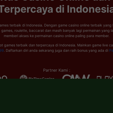
Terpercaya di Indonesi
Games terbaik di Indonesia. Dengan game casino online terbaik ya
lot games, roulette, baccarat dan masih banyak lagi permainan yang la
memberi akses ke permainan casino online paling para member.
lot games terbaik dan terpercaya di Indonesia. Mainkan game live ca
99
. Daftarkan diri anda sekarang juga dan raih bonus yang ada di
P
Partner Kami :