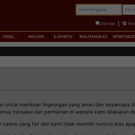
Obrolan
Pen
TOGEL
ARCADE
E-SPORTS
BOLATANGKAS
SPORTSBO
uan untuk membuat lingkungan yang aman dan terpercaya di
mua transaksi dan permainan di website kami dilakukan d
casino yang fair dan kami tidak memiliki kontrol atas apa