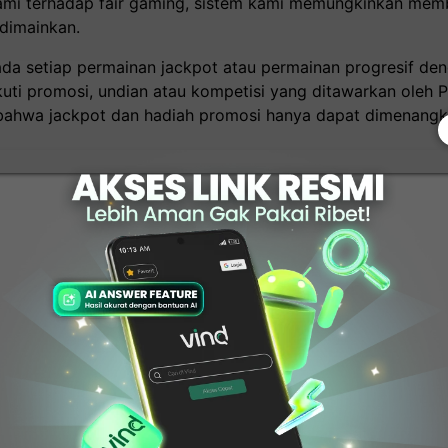
ami terhadap fair gaming, sistem kami memungkinkan memb
 dimainkan.
ada setiap permainan jackpot atau permainan progresif d
kuti promosi, undian atau kompetisi yang ditawarkan oleh P
bahwa jackpot dan hadiah promosi hanya dapat dimenang