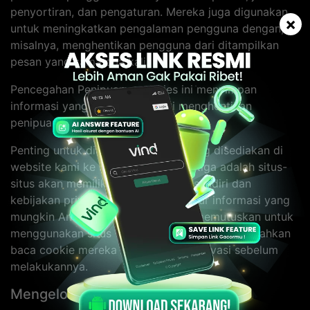
penyortiran, dan pengaturan. Mereka juga digunakan
×
untuk meningkatkan pengalaman pengguna dengan,
misalnya, menghentikan pengguna dari ditampilkan
pesan yang sama dua kali.
Pencegahan Penipuan - cookies ini menyimpan
informasi yang membantu kami menghentikan
penipuan di Website kami.
Penting untuk diingat bahwa link yang disediakan di
website kami ke situs web pihak ketiga adalah situs-
situs akan memiliki cookie mereka sendiri dan
kebijakan privasi yang akan mengatur informasi yang
mungkin Anda kirimkan. Jika Anda memutuskan untuk
menggunakan situs web pihak ketiga terkait, silahkan
baca cookie mereka dan kebijakan privasi sebelum
melakukannya.
Mengelola Cookie