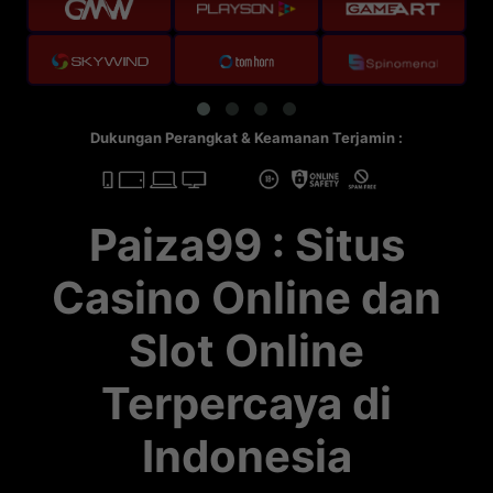
Dukungan Perangkat & Keamanan Terjamin :
Paiza99 : Situs
Casino Online dan
Slot Online
Terpercaya di
Indonesia