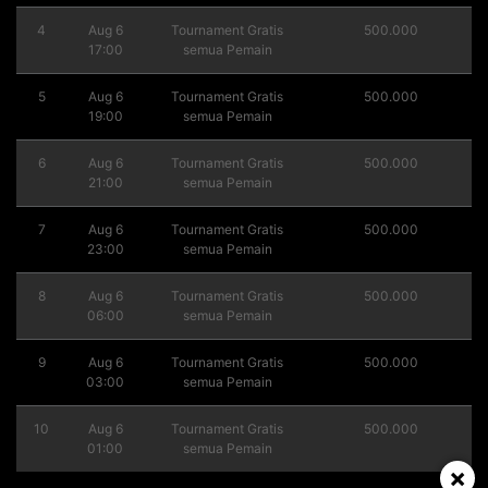
4
Aug 6
Tournament Gratis
500.000
17:00
semua Pemain
5
Aug 6
Tournament Gratis
500.000
19:00
semua Pemain
6
Aug 6
Tournament Gratis
500.000
21:00
semua Pemain
7
Aug 6
Tournament Gratis
500.000
23:00
semua Pemain
8
Aug 6
Tournament Gratis
500.000
06:00
semua Pemain
9
Aug 6
Tournament Gratis
500.000
03:00
semua Pemain
10
Aug 6
Tournament Gratis
500.000
01:00
semua Pemain
×