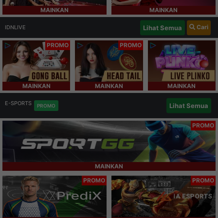
MAINKAN
MAINKAN
Cari
Lihat Semua
IDNLIVE
PROMO
PROMO
MAINKAN
MAINKAN
MAINKAN
E-SPORTS
Lihat Semua
PROMO
PROMO
MAINKAN
PROMO
PROMO