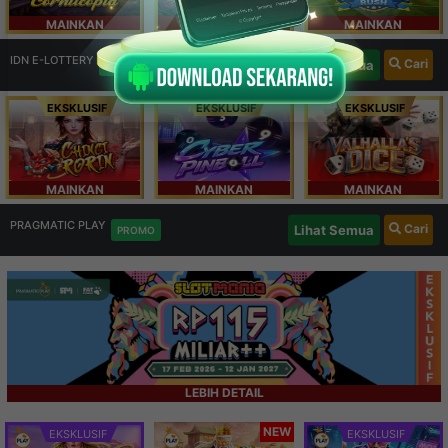
MAINKAN
MAINKAN
MAINKAN
IDN E-LOTTERY
Cari
Lihat Semua
PROMO
EKSKLUSIF
EKSKLUSIF
EKSKLUSIF
MAINKAN
MAINKAN
MAINKAN
PRAGMATIC PLAY
Cari
Lihat Semua
PROMO
LEBIH DETAIL
NEW
EKSKLUSIF
EKSKLUSIF