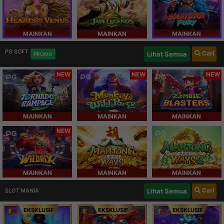
MAINKAN
MAINKAN
MAINKAN
PG SOFT
Cari
Lihat Semua
PROMO
NEW
NEW
NEW
MAINKAN
MAINKAN
MAINKAN
NEW
MAINKAN
MAINKAN
MAINKAN
Cari
Lihat Semua
SLOT MANIA
EKSKLUSIF
EKSKLUSIF
EKSKLUSIF